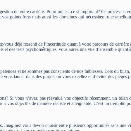
gestion de votre carrière. Pourquoi est-ce si important? Ce processus v
 vos points forts mais aussi les domaines qui nécessitent une amélio
z-vous déjà ressenti de l’incertitude quant à votre parcours de carrière
els et des tests psychométriques, vous aurez une vue d’ensemble quant à 
tences et ne sommes pas conscients de nos faiblesses. Lors du bilan,
 vous lancer dans des projets où vous excellez et d’éviter des pièges po
ations? Si vous n’avez pas réévalué vos objectifs récemment, un bila
nir vos objectifs de manière réaliste et atteignable. C’est un tremplin p
ées. Imaginez-vous devoir choisir entre plusieurs opportunités sans une 
t le mieux à vos compétences et aspirations.