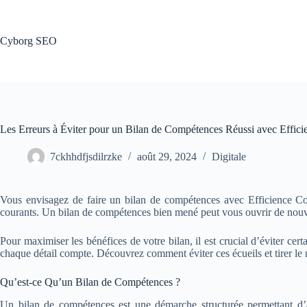
Passer
au
contenu
Cyborg SEO
Les Erreurs à Éviter pour un Bilan de Compétences Réussi avec Effici
7ckhhdfjsdilrzke
août 29, 2024
Digitale
Vous envisagez de faire un bilan de compétences avec Efficience Cons
courants. Un bilan de compétences bien mené peut vous ouvrir de nouvel
Pour maximiser les bénéfices de votre bilan, il est crucial d’éviter ce
chaque détail compte. Découvrez comment éviter ces écueils et tirer le 
Qu’est-ce Qu’un Bilan de Compétences ?
Un bilan de compétences est une démarche structurée permettant d’an