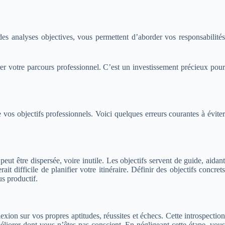
es analyses objectives, vous permettent d’aborder vos responsabilités
r votre parcours professionnel. C’est un investissement précieux pour
 vos objectifs professionnels. Voici quelques erreurs courantes à éviter
eut être dispersée, voire inutile. Les objectifs servent de guide, aidant
t difficile de planifier votre itinéraire. Définir des objectifs concrets
s productif.
xion sur vos propres aptitudes, réussites et échecs. Cette introspection
iorer dont vous n’êtes pas conscient. En négligeant cette étape, vous