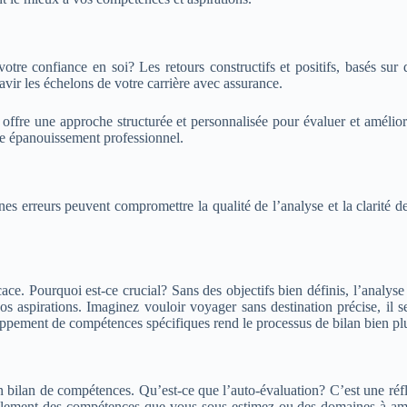
e confiance en soi? Les retours constructifs et positifs, basés sur d
vir les échelons de votre carrière avec assurance.
fre une approche structurée et personnalisée pour évaluer et améliore
tre épanouissement professionnel.
s erreurs peuvent compromettre la qualité de l’analyse et la clarité de
ce. Pourquoi est-ce crucial? Sans des objectifs bien définis, l’analyse p
 aspirations. Imaginez vouloir voyager sans destination précise, il serai
pement de compétences spécifiques rend le processus de bilan bien plu
 bilan de compétences. Qu’est-ce que l’auto-évaluation? C’est une réfle
blement des compétences que vous sous-estimez ou des domaines à amél