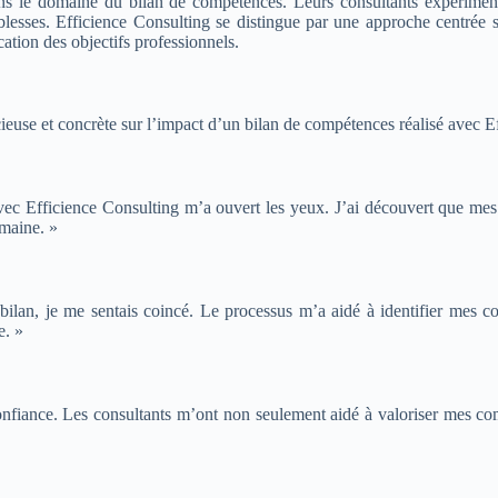
ns le domaine du bilan de compétences. Leurs consultants expérimenté
iblesses. Efficience Consulting se distingue par une approche centrée su
cation des objectifs professionnels.
ieuse et concrète sur l’impact d’un bilan de compétences réalisé avec E
c Efficience Consulting m’a ouvert les yeux. J’ai découvert que mes c
omaine. »
lan, je me sentais coincé. Le processus m’a aidé à identifier mes comp
e. »
confiance. Les consultants m’ont non seulement aidé à valoriser mes co