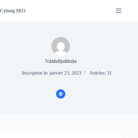
Passer
au
Cyborg SEO
contenu
7ckhhdfjsdilrzke
Inscription le: janvier 23, 2023
Articles: 31